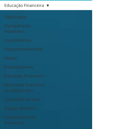
Educação Financeira
Todos posts
Planejamento
Financeiro
Investimentos
Empreendedorismo
Vídeos
Endividamento
Educação Financeira
Bem-estar financeiro
do colaborador
Qualidade de vida
Poupar dinheiro
Comportamento
Financeiro