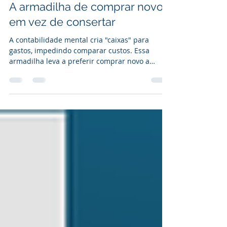
24 de mai. de 2025
4 min de leitura
A armadilha de comprar novo
em vez de consertar
A contabilidade mental cria "caixas" para
gastos, impedindo comparar custos. Essa
armadilha leva a preferir comprar novo a
consertar, mesmo sendo mais caro. Superar
isso exige questionar a real necessidade da
compra nova e considerar o conserto do que já
possui, agindo racionalmente.