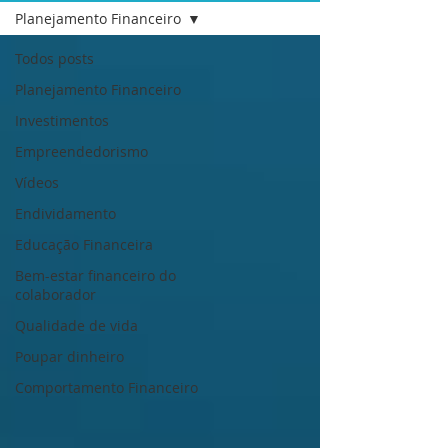
Planejamento Financeiro
Todos posts
Planejamento Financeiro
Investimentos
Empreendedorismo
Vídeos
Endividamento
Educação Financeira
Bem-estar financeiro do
colaborador
Qualidade de vida
Poupar dinheiro
Comportamento Financeiro