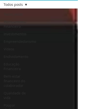
Todos posts
Todos posts
Planejamento
Financeiro
Investimentos
Empreendedorismo
Vídeos
Endividamento
Educação
Financeira
Bem-estar
financeiro do
colaborador
Qualidade de
vida
Poupar