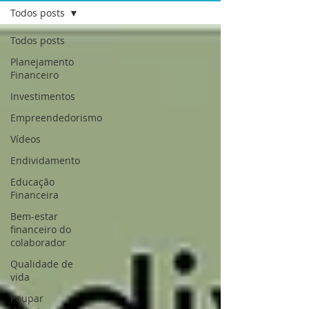
Todos posts
Todos posts
Planejamento
Financeiro
Investimentos
Empreendedorismo
Vídeos
Endividamento
Educação
Financeira
Bem-estar
financeiro do
colaborador
Qualidade de
vida
Poupar