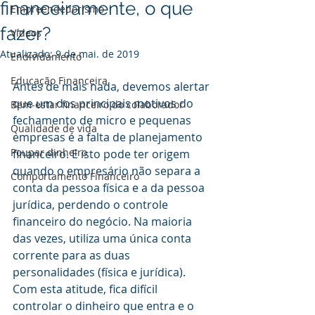
financeiramente, o que
Empreendedorismo
fazer?
Vídeos
Atualizado:
9 de mai. de 2019
Endividamento
Educação Financeira
Antes de mais nada, devemos alertar 
que um dos principais motivos do 
Bem-estar financeiro do colaborador
fechamento de micro e pequenas 
Qualidade de vida
empresas é a falta de planejamento 
Poupar dinheiro
financeiro. E isto pode ter origem 
quando o empresário não separa a 
Comportamento Financeiro
conta da pessoa física e a da pessoa 
jurídica, perdendo o controle 
financeiro do negócio. Na maioria 
das vezes, utiliza uma única conta 
corrente para as duas 
personalidades (física e jurídica). 
Com esta atitude, fica difícil 
controlar o dinheiro que entra e o 