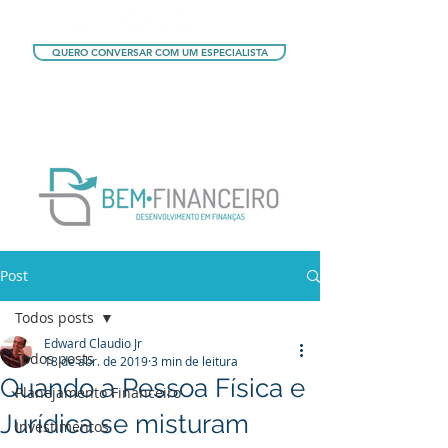
QUERO CONVERSAR COM UM ESPECIALISTA
QUERO CONHECER OS PLANOS
Post
Todos posts
Edward Claudio Jr
Todos posts
18 de abr. de 2019
3 min de leitura
Quando a Pessoa Física e
Planejamento Financeiro
Jurídica se misturam
Investimentos