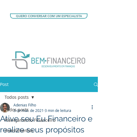
QUERO CONVERSAR COM UM ESPECIALISTA
QUERO CONHECER OS PLANOS
Post
Todos posts
Adenias Filho
Todos posts
3 de mai. de 2021
3 min de leitura
Ative seu Eu Financeiro e
Planejamento Financeiro
realize seus propósitos
Investimentos