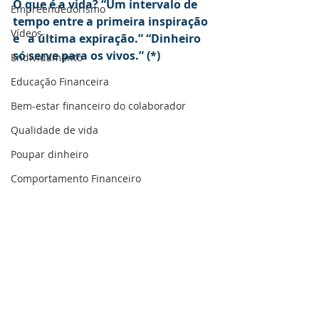
O que é a vida? “Um intervalo de 
Empreendedorismo
tempo entre a primeira inspiração 
Vídeos
e   a última expiração.” “Dinheiro 
só serve para os vivos.” (*)
Endividamento
Educação Financeira
Bem-estar financeiro do colaborador
Qualidade de vida
Poupar dinheiro
Comportamento Financeiro